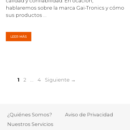
calidad y confiabilidad. En ocación,
hablaremos sobre la marca Gai-Tronics y cómo
sus productos …
LEER MÁS
Página
Página
Página
1
2
…
4
Siguiente
→
¿Quiénes Somos?
Aviso de Privacidad
Nuestros Servicios