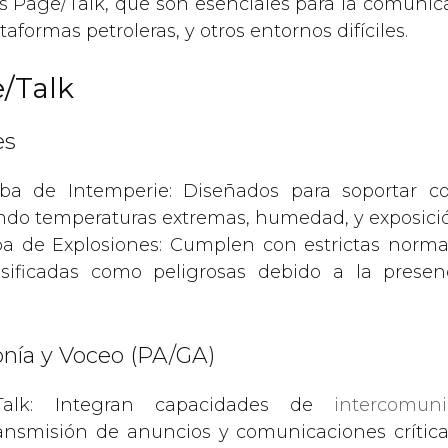
 Page/Talk, que son esenciales para la comunica
taformas petroleras, y otros entornos difíciles.
/Talk
es
ba de Intemperie: Diseñados para soportar c
ndo temperaturas extremas, humedad, y exposició
ba de Explosiones: Cumplen con estrictas norma
sificadas como peligrosas debido a la prese
nía y Voceo (PA/GA)
Talk: Integran capacidades de
intercomun
ansmisión de anuncios y comunicaciones crítica