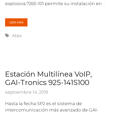
explosiva 7265-101 permite su instalación en …
LEER MÁS
Etiquetas
Atex
Estación Multilínea VoIP,
GAI-Tronics 925-141S100
septiembre 14, 2019
Hasta la fecha SP2 es el sistema de
intercomunicación más avanzado de GAI-