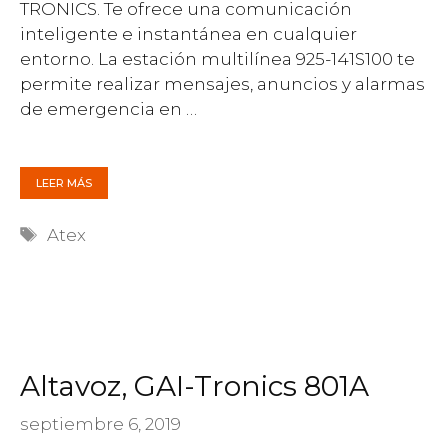
TRONICS. Te ofrece una comunicación
inteligente e instantánea en cualquier
entorno. La estación multilínea 925-141S100 te
permite realizar mensajes, anuncios y alarmas
de emergencia en …
LEER MÁS
Etiquetas
Atex
Altavoz, GAI-Tronics 801A
septiembre 6, 2019