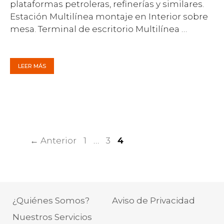
plataformas petroleras, refinerías y similares.
Estación Multilínea montaje en Interior sobre
mesa. Terminal de escritorio Multilínea …
LEER MÁS
Página
Página
Página
←
Anterior
1
…
3
4
¿Quiénes Somos?
Aviso de Privacidad
Nuestros Servicios