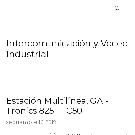
Saltar
al
contenido
Intercomunicación y Voceo
Industrial
Estación Multilínea, GAI-
Tronics 825-111C501
septiembre 16, 2019