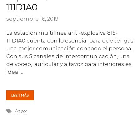
111D1A0
septiembre 16, 2019
La estación multilínea anti-explosiva 815-
111D1A0 cuenta con lo esencial para que tengas
una mejor comunicación con todo el personal.
Con sus 5 canales de intercomunicación, una
de voceo, auricular y altavoz para interiores es
ideal …
LEER MÁS
Etiquetas
Atex