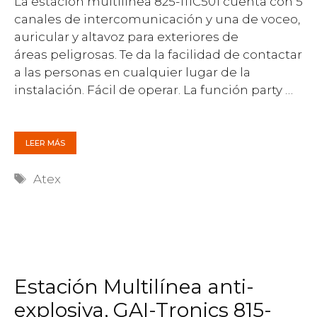
La estación multilínea 825-111C501 cuenta con 5
canales de intercomunicación y una de voceo,
auricular y altavoz para exteriores de
áreas peligrosas. Te da la facilidad de contactar
a las personas en cualquier lugar de la
instalación. Fácil de operar. La función party …
LEER MÁS
Etiquetas
Atex
Estación Multilínea anti-
explosiva, GAI-Tronics 815-