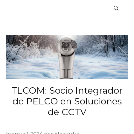
Saltar
al
contenido
TLCOM: Socio Integrador
de PELCO en Soluciones
de CCTV
febrero 1, 2024
por
Alejandro