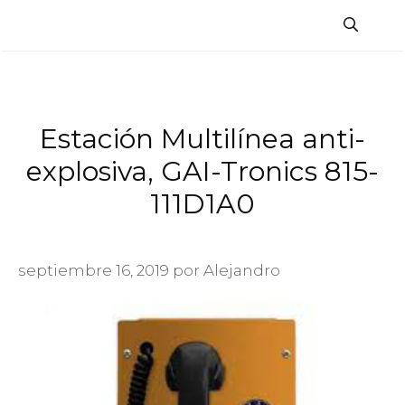
Saltar
al
contenido
Estación Multilínea anti-
explosiva, GAI-Tronics 815-
111D1A0
septiembre 16, 2019
por
Alejandro