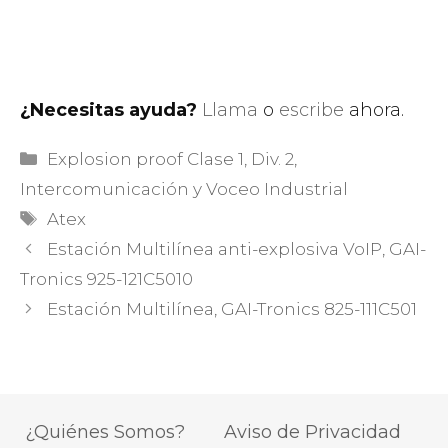
¿Necesitas ayuda?
Llama
o
escribe
ahora.
Categorías
Explosion proof Clase 1, Div. 2
,
Intercomunicación y Voceo Industrial
Etiquetas
Atex
Estación Multilínea anti-explosiva VoIP, GAI-
Tronics 925-121C5010
Estación Multilínea, GAI-Tronics 825-111C501
¿Quiénes Somos?
Aviso de Privacidad