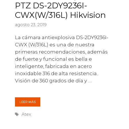
PTZ DS-2DY9236I-
CWX(W/316L) Hikvision
agosto 23, 2019
La cámara antiexplosiva DS-2DY9236I-
CWX (W/316L) es una de nuestra
primeras recomendaciones, además
de fuerte y funcional es bella e
inteligente, fabricada en acero
inoxidable 316 de alta resistencia.
Visión de 360 grados de día y …
LEER MÁS
Etiquetas
Atex