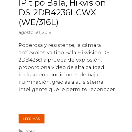
IP tipo Bala, Hikvision
DS-2DB4236I-CWX
(WE/316L)
agosto 30, 2019
Poderosa y resistente, la cámara
antiexplosiva tipo Bala Hikvision DS
2DB4236I a prueba de explosión,
proporciona vídeo de alta calidad
incluso en condiciones de baja
iluminación, gracias a su sistema
inteligente que le permite reconocer
…
LEER MÁS
Etiquetas
Atex