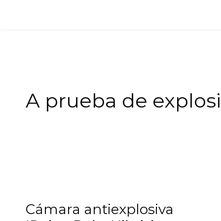
Saltar
al
contenido
A prueba de explos
Cámara antiexplosiva