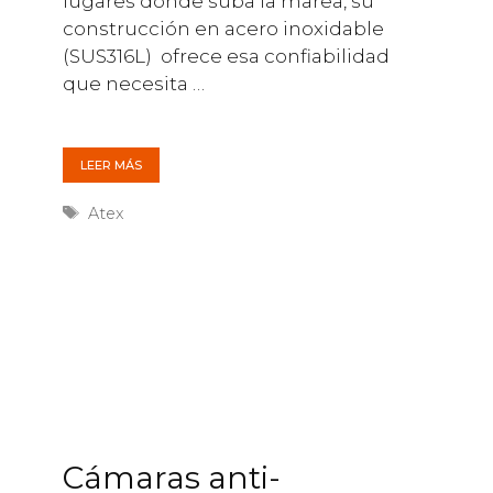
lugares donde suba la marea, su
construcción en acero inoxidable
(SUS316L) ofrece esa confiabilidad
que necesita …
LEER MÁS
Etiquetas
Atex
Cámaras anti-