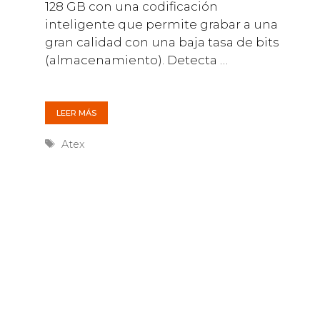
128 GB con una codificación
inteligente que permite grabar a una
gran calidad con una baja tasa de bits
(almacenamiento). Detecta …
LEER MÁS
Etiquetas
Atex