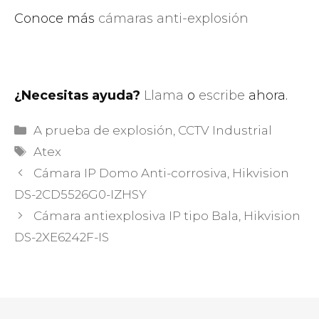
Conoce más
cámaras anti-explosión
¿Necesitas ayuda?
Llama
o
escribe
ahora.
Categorías
A prueba de explosión
,
CCTV Industrial
Etiquetas
Atex
Cámara IP Domo Anti-corrosiva, Hikvision
DS-2CD5526G0-IZHSY
Cámara antiexplosiva IP tipo Bala, Hikvision
DS-2XE6242F-IS