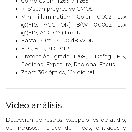
Compresión H.265+/H.265
1/1.8″scan progresivo CMOS
Min. illumination: Color: 0.002 Lux
@(F1.5, AGC ON) B/W: 0.0002 Lux
@(F1.5, AGC ON) Lux IR
Hasta 150m IR, 120 dB WDR
HLC, BLC, 3D DNR
Protección grado IP68, Defog, EIS,
Regional Exposure, Regional Focus
Zoom 36× óptico, 16× digital
Video análisis
Detección de rostros, excepciones de audio,
de intrusos, cruce de líneas, entradas y