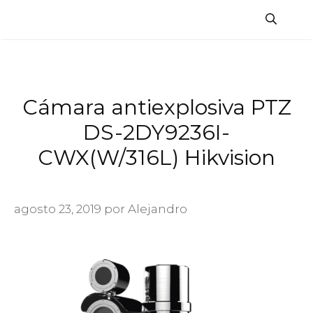
Saltar
al
contenido
Cámara antiexplosiva PTZ
DS-2DY9236I-
CWX(W/316L) Hikvision
agosto 23, 2019
por
Alejandro