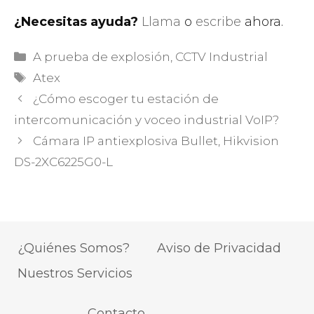
¿Necesitas ayuda?
Llama
o
escribe
ahora.
Categorías
A prueba de explosión
,
CCTV Industrial
Etiquetas
Atex
¿Cómo escoger tu estación de
intercomunicación y voceo industrial VoIP?
Cámara IP antiexplosiva Bullet, Hikvision
DS-2XC6225G0-L
¿Quiénes Somos?
Aviso de Privacidad
Nuestros Servicios
Contacto