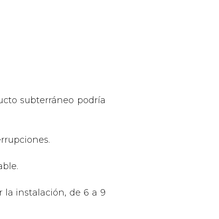
cto subterráneo podría
errupciones.
able.
la instalación, de 6 a 9