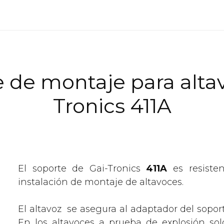
 de montaje para altav
Tronics 411A
o
El soporte de Gai-Tronics
411A
es resisten
instalación de montaje de altavoces.
El altavoz se asegura al adaptador del sopo
En los altavoces a prueba de explosión solo