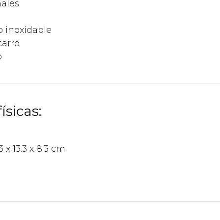
nales
ro inoxidable
carro
o
ísicas:
3 x 13.3 x 8.3 cm.