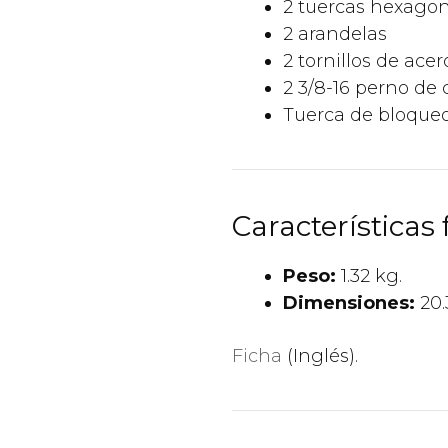
2 tuercas hexago
2 arandelas
2 tornillos de ace
2 3/8-16 perno de 
Tuerca de bloque
Características f
Peso:
1.32 kg.
Dimensiones:
20.
Ficha
(Inglés).