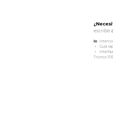
¿Neces
escribe
a
Categor
Interco
Guía rá
Interfa
Tronics 10