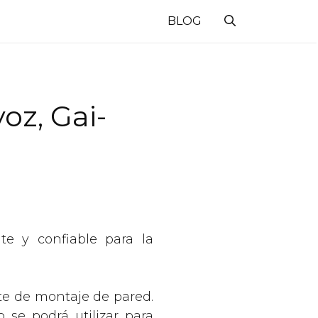
BLOG
oz, Gai-
te y confiable para la
rte de montaje de pared.
 se podrá utilizar para