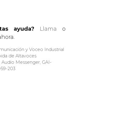
itas ayuda?
Llama
o
hora.
ías
municación y Voceo Industrial
pida de Altavoces
z Audio Messenger, GAI-
959-203