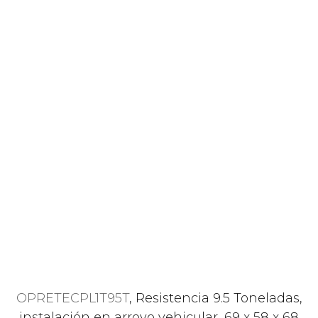
OPRETECPL1T95T
, Resistencia 9.5 Toneladas,
instalación en arroyo vehicular, 69 x 58 x 68