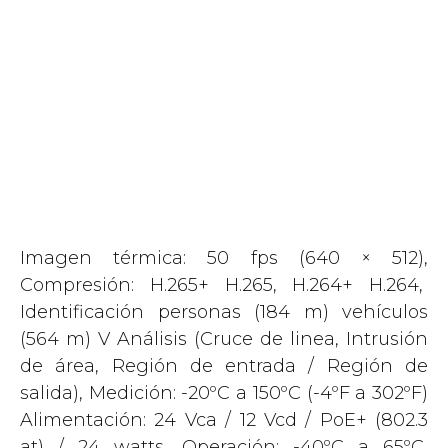
Imagen térmica: 50 fps (640 × 512),
Compresión: H.265+ H.265, H.264+ H.264,
Identificación personas (184 m) vehículos
(564 m) V Análisis (Cruce de linea, Intrusión
de área, Región de entrada / Región de
salida), Medición: -20ºC a 150ºC (-4ºF a 302ºF)
Alimentación: 24 Vca / 12 Vcd / PoE+ (802.3
at) / 24 watts, Operación: -40ºC a 65ºC,