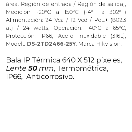
área, Región de entrada / Región de salida),
Medición: -20ºC a 150ºC (-4ºF a 302ºF)
Alimentación: 24 Vca / 12 Vcd / PoE+ (802.3
at) / 24 watts, Operación: -40ºC a 65ºC,
Protección: IP66, Acero inoxidable (316L),
Modelo
DS-2TD2466-25Y
, Marca Hikvision.
Bala IP Térmica 640 X 512 pixeles,
Lente
50
mm
, Termométrica,
IP66, Anticorrosivo.