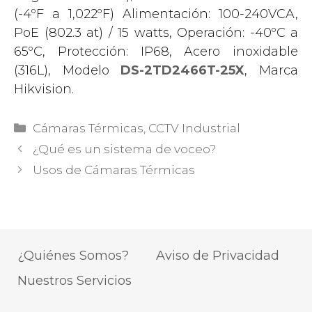
(-4ºF a 1,022ºF) Alimentación: 100-240VCA,
PoE (802.3 at) / 15 watts, Operación: -40ºC a
65ºC, Protección: IP68, Acero inoxidable
(316L), Modelo
DS-2TD2466T-25X
, Marca
Hikvision.
Categorías
Cámaras Térmicas
,
CCTV Industrial
¿Qué es un sistema de voceo?
Usos de Cámaras Térmicas
¿Quiénes Somos?
Aviso de Privacidad
Nuestros Servicios