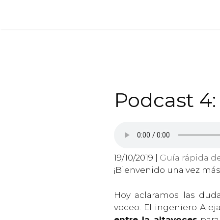
Saltar
al
contenido
Podcast 4: 
19/10/2019 |
Guía rápida d
¡Bienvenido una vez más 
Hoy aclaramos las duda
voceo. El ingeniero Alej
entre la altavoces
para