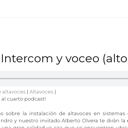
Intercom y voceo (alto
e altavoces
|
Altavoces
|
al cuarto podcast!
s sobre la instalación de altavoces en sistemas
andro y nuestro invitado Alberto Olvera te dirán la
 una gran calidad ya sea que se encuentren ubic